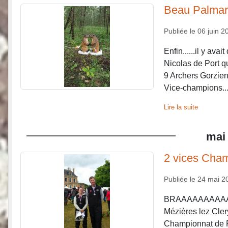
Beau Palmar
Publiée le
06 juin 2
Enfin......il y avai
Nicolas de Port q
9 Archers Gorzien
Vice-champions..
Lire la suite
mai
2 vices Cha
Publiée le
24 mai 2
BRAAAAAAAAAAAAV
Mézières lez Cler
Championnat de F