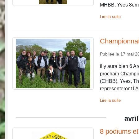
MHBB, Yves 8eme
Lire la suite
Championnat
Publiée le
17 mai 2
il y aura bien 6 A
prochain Champio
(CHBB), Yves, T
representeront l'A
Lire la suite
avril
8 podiums et 5