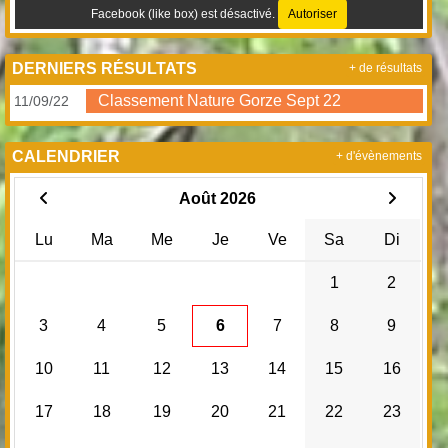
Facebook (like box) est désactivé.
Autoriser
DERNIERS RÉSULTATS
+ de résultats
Classement Nature Gorze Sept 22
11/09/22
CALENDRIER
+ d'évènements
Août 2026
Lu
Ma
Me
Je
Ve
Sa
Di
1
2
3
4
5
6
7
8
9
10
11
12
13
14
15
16
17
18
19
20
21
22
23