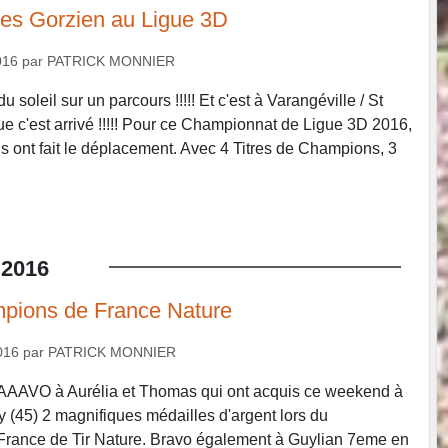
es Gorzien au Ligue 3D
016
par
PATRICK MONNIER
t du soleil sur un parcours !!!!! Et c'est à Varangéville / St
ue c'est arrivé !!!!! Pour ce Championnat de Ligue 3D 2016,
s ont fait le déplacement. Avec 4 Titres de Champions, 3
.
2016
mpions de France Nature
016
par
PATRICK MONNIER
O à Aurélia et Thomas qui ont acquis ce weekend à
y (45) 2 magnifiques médailles d'argent lors du
rance de Tir Nature. Bravo également à Guylian 7eme en