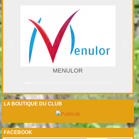
Précedent
Suivan
Ibisport
LA BOUTIQUE DU CLUB
FACEBOOK