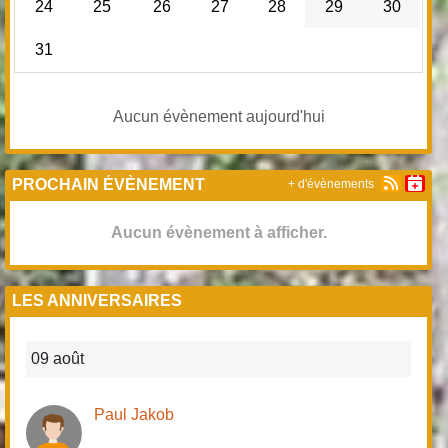
24
25
26
27
28
29
30
31
Aucun évènement aujourd'hui
PROCHAIN ÉVÈNEMENT
+ d'évènements
Aucun évènement à afficher.
LES ANNIVERSAIRES
09 août
Paul Jakob