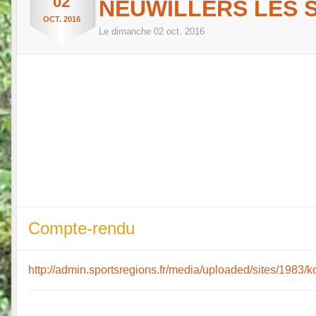
02
NEUWILLERS LES 
OCT.
2016
Le
dimanche
02
oct.
2016
Compte-rendu
http://admin.sportsregions.fr/media/uploaded/sites/198