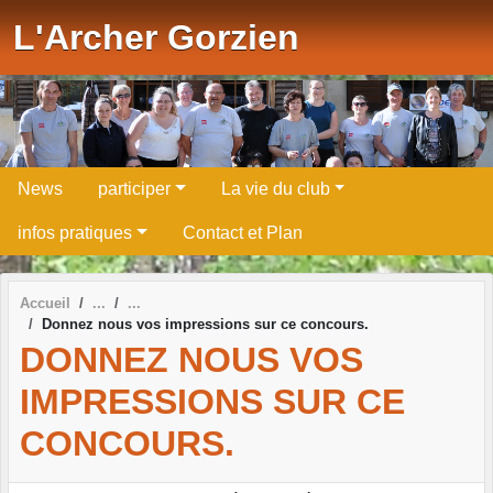
Panneau de gestion des cookies
L'Archer Gorzien
News
participer
La vie du club
infos pratiques
Contact et Plan
Accueil
Donnez nous vos impressions sur ce concours.
DONNEZ NOUS VOS
IMPRESSIONS SUR CE
CONCOURS.