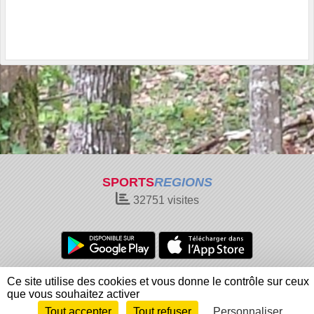
SPORTS
REGIONS
32751
visites
Charte cookies
Gestion des cookies
Ce site utilise des cookies et vous donne le contrôle sur ceux
Informations légales
Signaler un contenu inapproprié
que vous souhaitez activer
Tout accepter
Tout refuser
Personnaliser
Envie de participer ?
Connexion