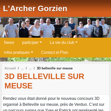
Panneau de gestion des cookies
L'Archer Gorzien
News
participer
La vie du club
infos pratiques
Contact et Plan
Accueil
3D belleville sur meuse
3D BELLEVILLE SUR
MEUSE
Rendez vous était donné pour le nouveau concours 3D
organisé à Belleville sur meuse, près de Verdun. C'est sur
un parcours sympa que Yves et Patrick ont représenté les