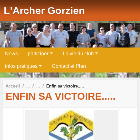
Panneau de gestion des cookies
L'Archer Gorzien
News
participer
La vie du club
infos pratiques
Contact et Plan
Accueil
Enfin sa victoire.....
ENFIN SA VICTOIRE.....