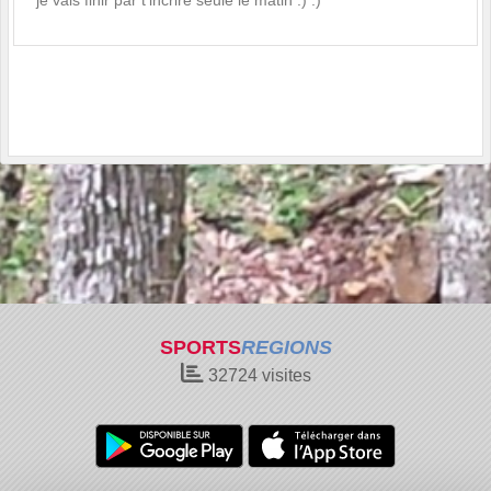
je vais finir par t'incrire seule le matin :) :)
SPORTS
REGIONS
32724
visites