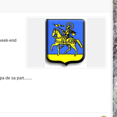
u week-end
de sa part........