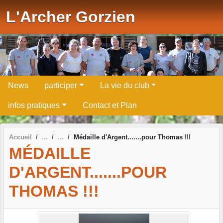
Panneau de gestion des cookies
L'Archer Gorzien
News
participer
La vie du club
infos pratiques
Contact et Plan
Accueil
Médaille d'Argent.......pour Thomas !!!
MÉDAILLE
D'ARGENT.......POUR
THOMAS !!!