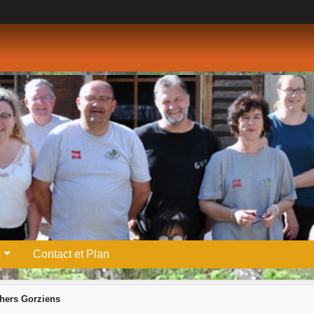
s
Contact et Plan
chers Gorziens