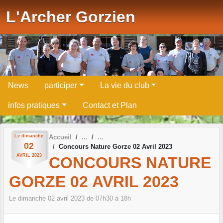
Panneau de gestion des cookies
L'Archer Gorzien
News
participer
La vie du club
infos pratiques
Contact et Plan
Le
dimanche
Accueil
02
Concours Nature Gorze 02 Avril 2023
AVRIL
2023
CONCOURS NATURE
GORZE 02 AVRIL 2023
Le
dimanche
02
avril
2023
de 07h30 à 18h